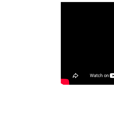
bendum ornare penatibus
isi varius bibendum facilisi
a a. A nascetur ullamcorper