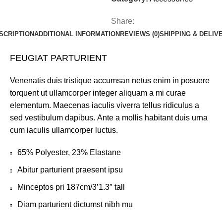
Share:
SCRIPTION
ADDITIONAL INFORMATION
REVIEWS (0)
SHIPPING & DELIV
FEUGIAT PARTURIENT
Venenatis duis tristique accumsan netus enim in posuere
torquent ut ullamcorper integer aliquam a mi curae
elementum. Maecenas iaculis viverra tellus ridiculus a
sed vestibulum dapibus. Ante a mollis habitant duis urna
cum iaculis ullamcorper luctus.
65% Polyester, 23% Elastane
Abitur parturient praesent ipsu
Minceptos pri 187cm/3’1.3″ tall
Diam parturient dictumst nibh mu