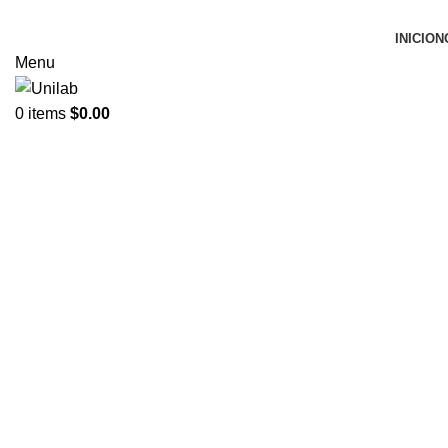
INICIO
N
Menu
0
items
$
0.00