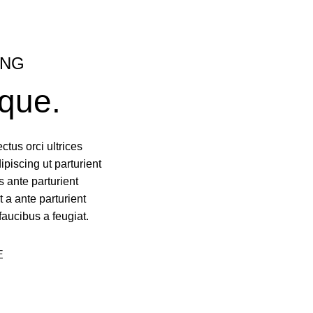
ING
que.
ctus orci ultrices
dipiscing ut parturient
 ante parturient
t a ante parturient
faucibus a feugiat.
E