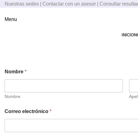
Nuestras sedes
|
Contactar con un asesor
|
Consultar result
Menu
INICIO
N
Trabaja con nosotros
Nombre
*
Nombre
Apel
Correo electrónico
*