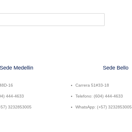
Sede Medellin
Sede Bello
#48D-16
Carrera 51#33-18
604) 444-4633
Telefono: (604) 444-4633
+57) 3232853005
WhatsApp: (+57) 3232853005