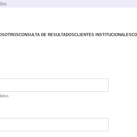
ados
OSOTROS
CONSULTA DE RESULTADOS
CLIENTES INSTITUCIONALES
CO
lidos